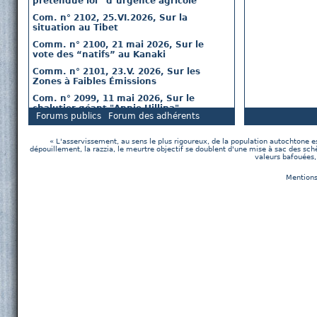
prétendue loi “d’urgence agricole”
Com. n° 2102, 25.VI.2026, Sur la
situation au Tibet
Comm. n° 2100, 21 mai 2026, Sur le
vote des “natifs” au Kanaki
Comm. n° 2101, 23.V. 2026, Sur les
Zones à Faibles Émissions
Com. n° 2099, 11 mai 2026, Sur le
chalutier géant "Annie Hillina"
Forums publics
Forum des adhérents
Communiqué du parti de l’In-nocence
n° 2092, Sur les événements d’Iran,
« L'asservissement, au sens le plus rigoureux, de la population autochtone est
lundi 12 janvier 2026
dépouillement, la razzia, le meurtre objectif se doublent d'une mise à sac des sc
valeurs bafouées,
Communiqué du parti de l’In-nocence
n° 2091, Sur les événements du
Mentions
Vénézuela, lundi 5 janvier 2026
Communiqué du parti de l’In-nocence
n° 2090, 16 XII 2025, Sur la situation
démographique
Communiqué du parti de l’In-nocence
n° 2089, lundi 15 décembre 2025 Sur le
Collège de France et la société Total
La Crise
La Seconde Carrière d’Adolf Hitler
Le Crime